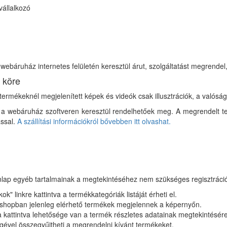
vállalkozó
webáruház internetes felületén keresztül árut, szolgáltatást megrendel,
 köre
ermékeknél megjelenített képek és videók csak illusztrációk, a valóságt
ne a webáruház szoftveren keresztül rendelhetőek meg. A megrendelt 
ással.
A szállítási információkról bővebben itt olvashat.
lap egyéb tartalmainak a megtekintéséhez nem szükséges regisztráci
k" linkre kattintva a termékkategóriák listáját érheti el.
ebshopban jelenleg elérhető termékek megjelennek a képernyőn.
 kattintva lehetősége van a termék részletes adatainak megtekintésére
ével összegyűjtheti a megrendelni kívánt termékeket.