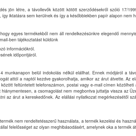
és jön létre, a távollevők között kötött szerződésekről szóló 17/199
 így iktatásra sem kerülnek és így a későbbiekben papír alapon nem h
 hogy egyes termékekből nem áll rendelkezésünkre elegendő mennyis
mail-ben tájékoztatást küldünk
zó információkról.
sének időpontjáról.
 munkanapon belül indokolás nélkül elállhat. Ennek módjáról a távol
 jogát attól a naptól kezdve gyakorolhatja, amikor az árut átvette. Az 
ok között feltüntetett telefonszámon, postai vagy e-mail címen közölheti
et hiánymentesen, a csomagolást nem megbontva juttatja vissza az Üze
atni az árut a kereskedőnek. Az elállási nyilatkozat megérkezésétől szám
t termék nem rendeltetésszerű használata, a termék kezelési és használ
lal felelősséget az olyan meghibásodásért, amelynek oka a termék átad