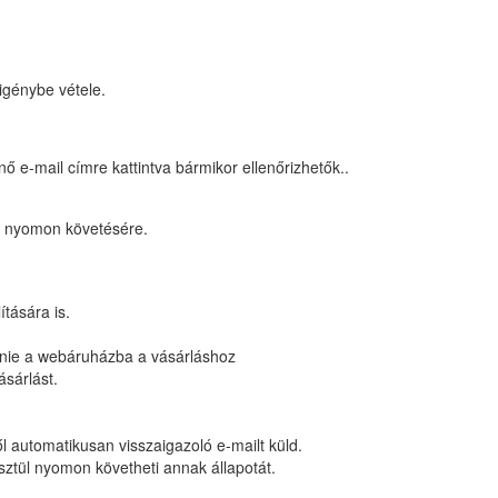
igénybe vétele.
 e-mail címre kattintva bármikor ellenőrizhetők..
ek nyomon követésére.
tására is.
épnie a webáruházba a vásárláshoz
ásárlást.
 automatikusan visszaigazoló e-mailt küld.
sztül nyomon követheti annak állapotát.