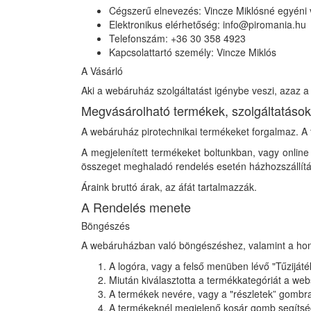
Cégszerű elnevezés: Vincze Miklósné egyéni 
Elektronikus elérhetőség: info@piromania.hu
Telefonszám: +36 30 358 4923
Kapcsolattartó személy: Vincze Miklós
A Vásárló
Aki a webáruház szolgáltatást igénybe veszi, azaz a 
Megvásárolható termékek, szolgáltatások
A webáruház pirotechnikai termékeket forgalmaz. A t
A megjelenített termékeket boltunkban, vagy onli
összeget meghaladó rendelés esetén házhozszállít
Áraink bruttó árak, az áfát tartalmazzák.
A Rendelés menete
Böngészés
A webáruházban való böngészéshez, valamint a hon
A logóra, vagy a felső menüben lévő "Tűzijátéko
Miután kiválasztotta a termékkategóriát a w
A termékek nevére, vagy a "részletek” gombra
A termékeknél megjelenő kosár gomb segítség