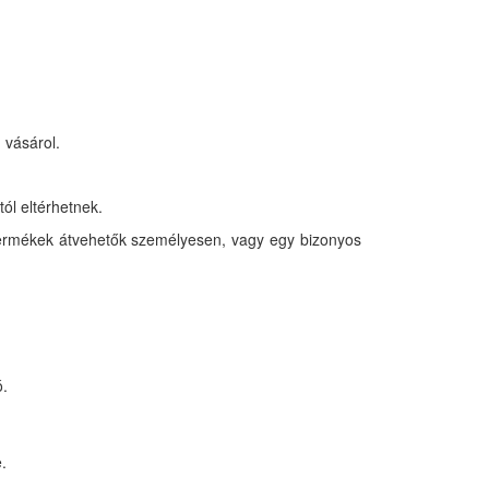
 vásárol.
ól eltérhetnek.
termékek átvehetők személyesen, vagy egy bizonyos
ó.
.