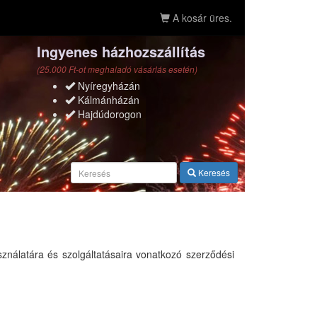
A kosár üres.
Ingyenes házhozszállítás
(25.000 Ft-ot meghaladó vásárlás esetén)
Nyíregyházán
Kálmánházán
Hajdúdorogon
Keresés
ználatára és szolgáltatásaira vonatkozó szerződési