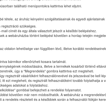
üsorban található menüpontokra kattintva lehet eljutni.
bé tétele, az áruház kényelmi szolgáltatásainak és egyedi ajánlatainak 
 regisztráció szükséges.
mail címét és egy általa választott jelszót a későbbi belépéshez.
ek a webáruházba történt belépést követően a honlap tetején megjelenő
en az oldalon lehetősége van függőben lévő, illetve korábbi rendelésein
tintva bármikor ellenőrizheti kosara tartalmát.
nnyiségének módosítására, illetve a termékek kosárból történő eltávolí
zeretnék, úgy a "Megrendelés" gombra kattintva ezt megteheti.
y regisztrált vásárlóként felhasználónevével és jelszavával be kell l
itt ezt megteheti, és regisztrált felhasználóként tovább folytathatja a v
ükséges adatokat a folytatáshoz.
elküldése" gombbal befejezheti a rendelési folyamatot.
küldést követően már nem módosíthatók. A webáruház a megrendelésről
 a rendelés részleteit és a későbbiek során a felhasználói fiókján kere