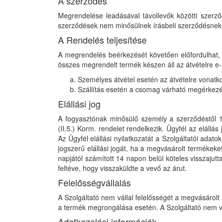
A szerződés
Megrendelése leadásával távollevők közötti szerződ
szerződések nem minősülnek írásbeli szerződésnek,
A Rendelés teljesítése
A megrendelés beérkezését követően előfordulhat,
összes megrendelt termék készen áll az átvételre e-
Személyes átvétel esetén az átvételre vonatko
Szállítás esetén a csomag várható megérkezé
Elállási jog
A fogyasztónak minősülő személy a szerződéstől 14
(II.5.) Korm. rendelet rendelkezik. Ügyfél az elállás
Az Ügyfél elállási nyilatkozatát a Szolgáltatói adat
jogszerű elállási jogát, ha a megvásárolt termékek
napjától számított 14 napon belül köteles visszajutt
feltéve, hogy visszaküldte a vevő az árut.
Felelősségvállalás
A Szolgáltató nem vállal felelősségét a megvásárol
a termék megrongálása esetén. A Szolgáltató nem vál
Adatkezelési információk