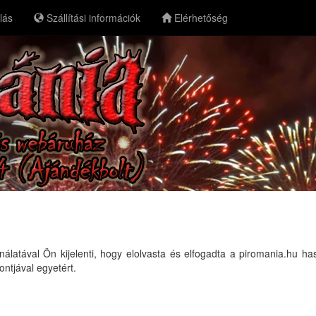
lás
Szállítási információk
Elérhetőség
atával Ön kijelenti, hogy elolvasta és elfogadta a piromania.hu has
ontjával egyetért.