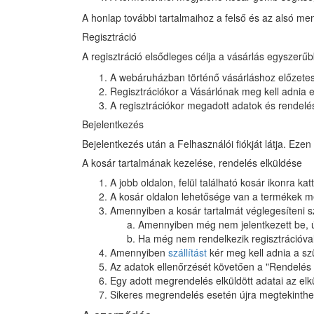
A honlap további tartalmaihoz a felső és az alsó men
Regisztráció
A regisztráció elsődleges célja a vásárlás egyszerűb
A webáruházban történő vásárláshoz előzetes
Regisztrációkor a Vásárlónak meg kell adnia e-
A regisztrációkor megadott adatok és rendelés
Bejelentkezés
Bejelentkezés után a Felhasználói fiókját látja. Ez
A kosár tartalmának kezelése, rendelés elküldése
A jobb oldalon, felül található kosár ikonra kat
A kosár oldalon lehetősége van a termékek me
Amennyiben a kosár tartalmát véglegesíteni s
Amennyiben még nem jelentkezett be, úg
Ha még nem rendelkezik regisztrációval, 
Amennyiben
szállítást
kér meg kell adnia a sz
Az adatok ellenőrzését követően a "Rendelés 
Egy adott megrendelés elküldött adatai az el
Sikeres megrendelés esetén újra megtekintheti