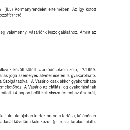
9. (II.5) Kormányrendelet értelmében. Az így kötött
ozzáférhető.
ég valamennyi vásárlónk kiszolgálásához. Amint az
levők között kötött szerződésekről szóló, 17/1999.
elállás joga személyes átvétel esetén is gyakorolható.
 a Szolgáltatóval. A Vásárló csak akkor gyakorolhatja
meltetőhöz. A Vásárló az elállási jog gyakorlásának
ított 14 napon belül kell visszatéríteni az áru árát,
ati útmutatójában leírtak be nem tartása, különösen
ását követően keletkezett (pl. rossz tárolás miatt).