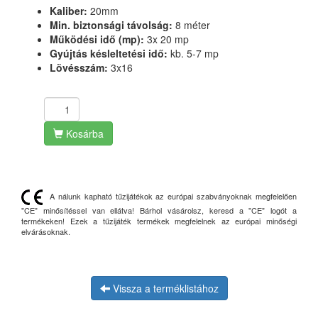
Kaliber:
20mm
Min. biztonsági távolság:
8 méter
Működési idő (mp):
3x 20 mp
Gyújtás késleltetési idő:
kb. 5-7 mp
Lövésszám:
3x16
Kosárba
A nálunk kapható tűzijátékok az európai szabványoknak megfelelően
"CE" minősítéssel van ellátva! Bárhol vásárolsz, keresd a "CE" logót a
termékeken! Ezek a tűzijáték termékek megfelelnek az európai minőségi
elvárásoknak.
Vissza a terméklistához