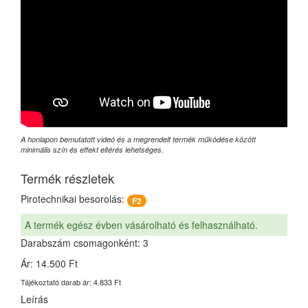
A honlapon bemutatott videó és a megrendelt termék működése között
minimális szín és effekt eltérés lehetséges.
Termék részletek
Pirotechnikai besorolás:
F2
A termék egész évben vásárolható és felhasználható.
Darabszám csomagonként: 3
Ár: 14.500 Ft
Tájékoztató darab ár: 4.833 Ft
Leírás