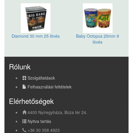
Diamond 30 mm 25 lövés
Baby Octopus 20mm 9
lövés
Rólunk
Szolgáltatások
Felhasználási feltételek
Elérhetőségek
4400 Nyíregyháza, Búza tér 24.
Nyitva tartás
+36 30 358 4923