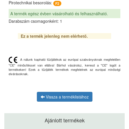
Pirotechnikai besorolás:
F2
A termék egész évben vásárolható és felhasználható.
Darabszám csomagonként: 1
Ez a termék jelenleg nem elérhető.
A nálunk kapható tűzijátékok az európai szabványoknak megfelelően
"CE" minősítéssel van ellátva! Bárhol vásárolsz, keresd a "CE" logót a
termékeken! Ezek a tűzijáték termékek megfelelnek az európai minőségi
elvárásoknak.
Vissza a terméklistához
Ajánlott termékek