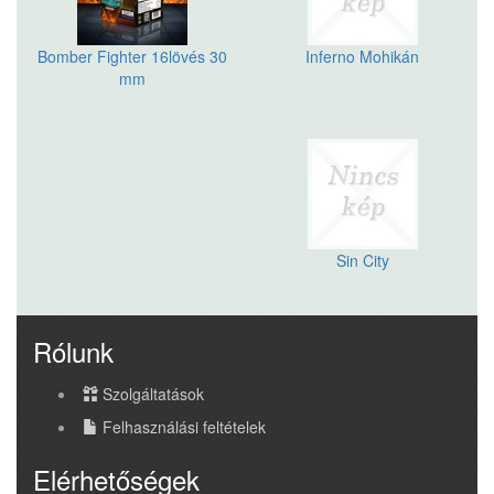
Bomber Fighter 16lövés 30
Inferno Mohikán
mm
Sin City
Rólunk
Szolgáltatások
Felhasználási feltételek
Elérhetőségek