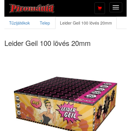
Toggle
navigati
Tűzijátékok
Telep
Leider Geil 100 lövés 20mm
Leider Geil 100 lövés 20mm