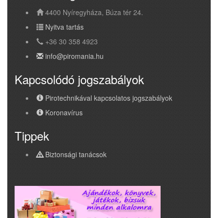
4400 Nyíregyháza, Búza tér 24.
Nyitva tartás
+36 30 358 4923
info@piromania.hu
Kapcsolódó jogszabályok
Pirotechnikával kapcsolatos jogszabályok
Koronavírus
Tippek
Biztonsági tanácsok